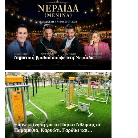
Δημοτική βραδιά απόψε στη Νεράιδα
Επανεκκίνηση για τα Πάρκα Άθλησης σε
Παραμυθιά, Καρυώτι, Γαρδίκι και…