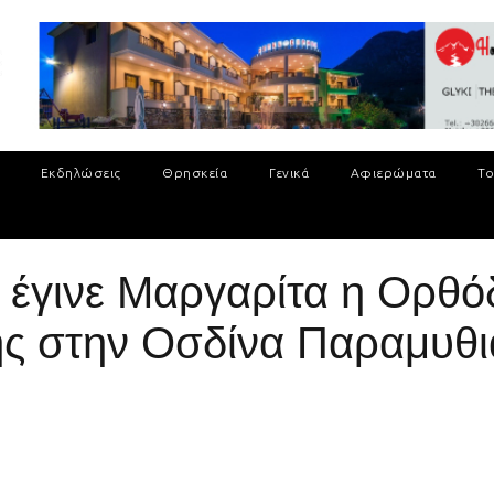
Εκδηλώσεις
Θρησκεία
Γενικά
Αφιερώματα
Το
 έγινε Μαργαρίτα η Ορθό
ς στην Οσδίνα Παραμυθι