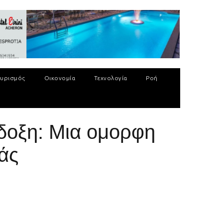
υρισμός
Οικονομία
Τεχνολογία
Ροή
δοξη: Μια ομορφη
άς