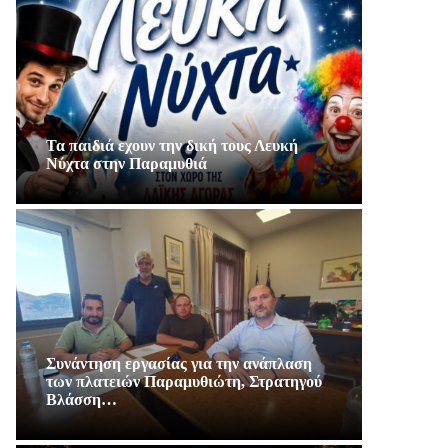
Τα παιδιά εχουν την δική τους Λευκή
Νύχτα στην Παραμυθιά
Συνάντηση εργασίας για την ανάπλαση
των πλατειών Παραμυθιώτη, Στρατηγού
Βλάσση…