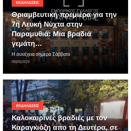
ΕΚΔΗΛΏΣΕΙΣ
Θριαμβευτική πρεμιέρα για την
7η Λευκή Νύχτα στην
Παραμυθιά: Μια βραδιά
γεμάτη…
Η συνέχεια σημερα Σάββατο
08|08|2026
ΕΚΔΗΛΏΣΕΙΣ
Καλοκαιρινές βραδιές με τον
Καραγκιόζη απο τη Δευτέρα, σε