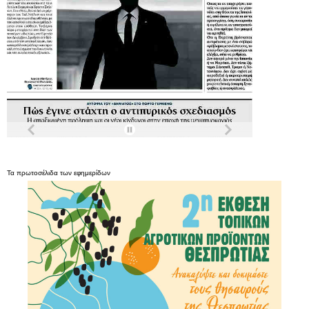
Τα
πρωτοσέλιδα
των
εφημερίδων