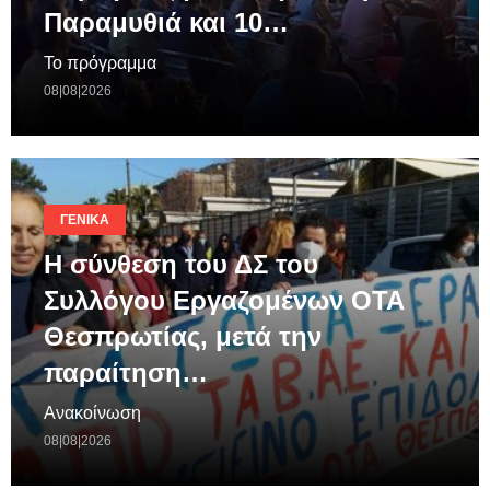
Παραμυθιά και 10…
Το πρόγραμμα
08|08|2026
ΓΕΝΙΚΆ
Η σύνθεση του ΔΣ του
Συλλόγου Εργαζομένων ΟΤΑ
Θεσπρωτίας, μετά την
παραίτηση…
Ανακοίνωση
08|08|2026