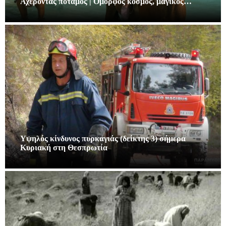
Αχέροντας ποταμός | Όμορφος κόσμος, μαγικός…
Υψηλός κίνδυνος πυρκαγιάς (δείκτης 3) σήμερα
Κυριακή στη Θεσπρωτία