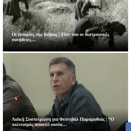
Οι ιστορίες της Βάβως | Τότε που οι διατροφικές
συνήθειες…
Λαϊκή Συσπείρωση για Φεστιβάλ Παραμυθιάς | “Ο
πολιτισμός απαιτεί ουσία…