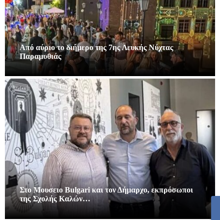
Από αύριο το διήμερο της 7ης Λευκής Νύχτας
Παραμυθιάς
Στο Μουσειο Bulgari και τον Δήμαρχο, εκπρόσωποι
της Σχολής Καλών…