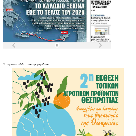
Τα
πρωτοσέλιδα
των
εφημερίδων