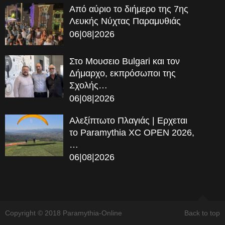
Από αύριο το διήμερο της 7ης
Λευκής Νύχτας Παραμυθιάς
06|08|2026
Στο Μουσειο Bulgari και τον
Δήμαρχο, εκπρόσωποι της
Σχολής…
06|08|2026
Αλεξίπτωτο Πλαγιάς | Ερχεται
το Paramythia XC OPEN 2026,
…
06|08|2026
Copyright © 2018 Paramythia-Online
Back to top