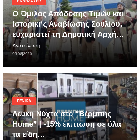
ΕΚΔΗΛΏΣΕΙΣ
Ο Όμιλος Απόδοσης Τιμών και
Ιστορικής Αναβίωσης Σουλίου,
ευχαριστεί τη Δημοτική Αρχή…
Ανακοίνωση
05|08|2026
ΓΕΝΙΚΆ
Λευκή Νύχτα στο “Βέρμπης
Home” | -15% έκπτωση σε όλα
τα είδη…