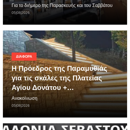
Για το διήμερο της Παρασκευής και του Σαββάτου
05|08|2026
ΔΙΆΦΟΡΑ
Η Πρόεδρος της Παραμυθιάς
για τις σκάλες της Πλατείας
Αγίου Δονάτου +…
Ανακοίνωση
05|08|2026