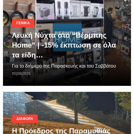
ΓΕΝΙΚΆ
Λευκή Νύχτα στο “Βέρμπης
Home” | -15% έκπτωση σε όλα
τα είδη…
Για το διήμερο της Παρασκευής και του Σαββάτου
05|08|2026
ΔΙΆΦΟΡΑ
Η Πρόεδρος της Παραμυθιάς