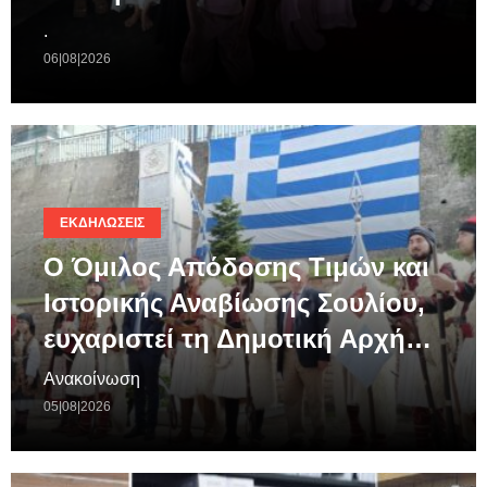
.
06|08|2026
ΕΚΔΗΛΏΣΕΙΣ
Ο Όμιλος Απόδοσης Τιμών και
Ιστορικής Αναβίωσης Σουλίου,
ευχαριστεί τη Δημοτική Αρχή…
Ανακοίνωση
05|08|2026