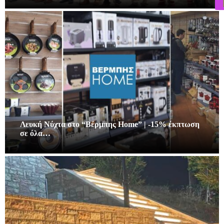
Λευκή Νύχτα στο “Βέρμπης Home” | -15% έκπτωση
σε όλα…