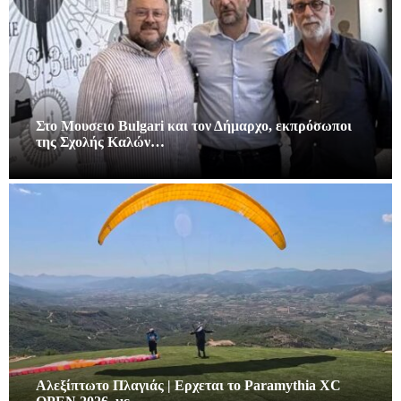
Στο Μουσειο Bulgari και τον Δήμαρχο, εκπρόσωποι
της Σχολής Καλών…
Αλεξίπτωτο Πλαγιάς | Ερχεται το Paramythia XC