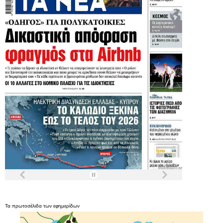
Τα
πρωτοσέλιδα
των
εφημερίδων