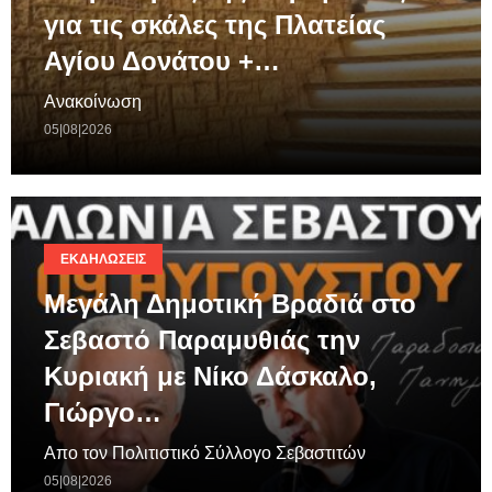
για τις σκάλες της Πλατείας
Αγίου Δονάτου +…
Ανακοίνωση
05|08|2026
ΕΚΔΗΛΏΣΕΙΣ
Μεγάλη Δημοτική Βραδιά στο
Σεβαστό Παραμυθιάς την
Κυριακή με Νίκο Δάσκαλο,
Γιώργο…
Απο τον Πολιτιστικό Σύλλογο Σεβαστιτών
05|08|2026