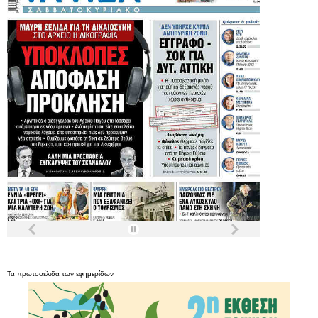
Τα
πρωτοσέλιδα
των
εφημερίδων