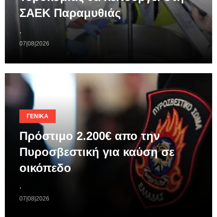
ΣΑΕΚ Παραμυθιάς
.
07|08|2026
ΓΕΝΙΚΆ
Πρόστιμο 2.200€ απο την
Πυροσβεστική για καύση σε
οικόπεδο
.
07|08|2026