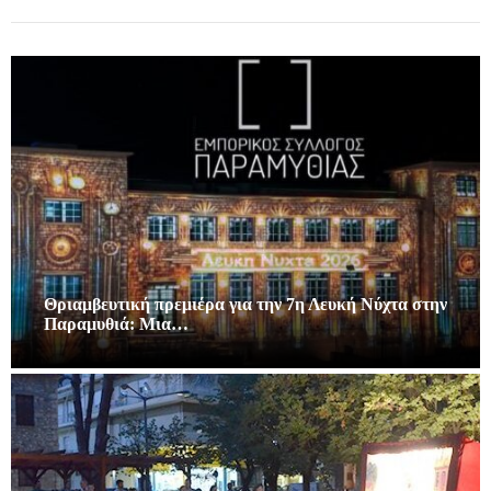
Θριαμβευτική πρεμιέρα για την 7η Λευκή Νύχτα στην
Παραμυθιά: Μια…