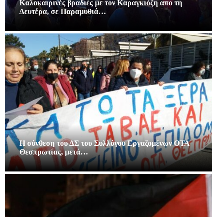
Καλοκαιρινές βραδιές με τον Καραγκιόζη απο τη
Δευτέρα, σε Παραμυθιά…
Η σύνθεση του ΔΣ του Συλλόγου Εργαζομένων ΟΤΑ
Θεσπρωτίας, μετά…