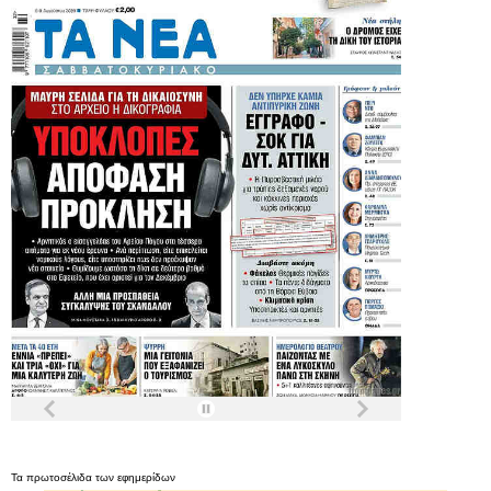
Τα
πρωτοσέλιδα
των
εφημερίδων