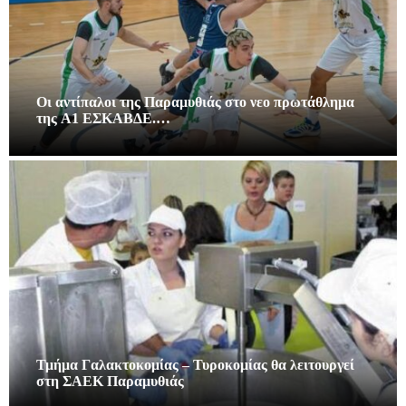
Οι αντίπαλοι της Παραμυθιάς στο νεο πρωτάθλημα
της A1 ΕΣΚΑΒΔΕ.…
Τμήμα Γαλακτοκομίας – Τυροκομίας θα λειτουργεί
στη ΣΑΕΚ Παραμυθιάς