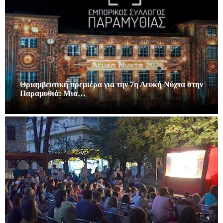
Θριαμβευτική πρεμιέρα για την 7η Λευκή Νύχτα στην
Παραμυθιά: Μια…