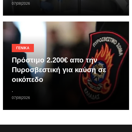
07|08|2026
ΓΕΝΙΚΆ
Πρόστιμο 2.200€ απο την
Πυροσβεστική για καύση σε
οικόπεδο
.
07|08|2026