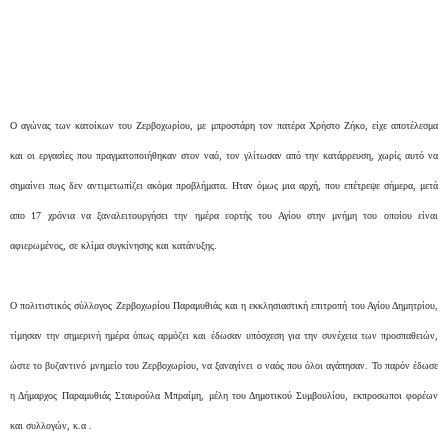
Ο αγώνας των κατοίκων του Ζερβοχωρίου, με μπροστάρη τον πατέρα Χρήστο Ζήκο, είχε αποτέλεσμα
και οι εργασίες που πραγματοποιήθηκαν στον ναό, τον γλίτωσαν από την κατάρρευση, χωρίς αυτό να
σημαίνει πως δεν αντιμετωπίζει ακόμα προβλήματα. Ηταν όμως μια αρχή, που επέτρεψε σήμερα, μετά
απο 17 χρόνια να ξαναλειτουργήσει την ημέρα εορτής του Αγίου στην μνήμη του οποίου είναι
αφιερωμένος, σε κλίμα συγκίνησης και κατάνυξης.
Ο πολιτιστικός σύλλογος Ζερβοχωρίου Παραμυθιάς και η εκκλησιαστική επιτροπή του Αγίου Δημητρίου,
τίμησαν την σημερινή ημέρα όπως αρμόζει και έδωσαν υπόσχεση για την συνέχεια των προσπαθειών,
ώστε το βυζαντινό μνημείο του Ζερβοχωρίου, να ξαναγίνει ο ναός που όλοι αγάπησαν. Το παρόν έδωσε
η Δήμαρχος Παραμυθιάς Σταυρούλα Μπραίμη, μέλη του Δημοτικού Συμβουλίου, εκπροσωποι φορέων
και συλλογών, κ.α .