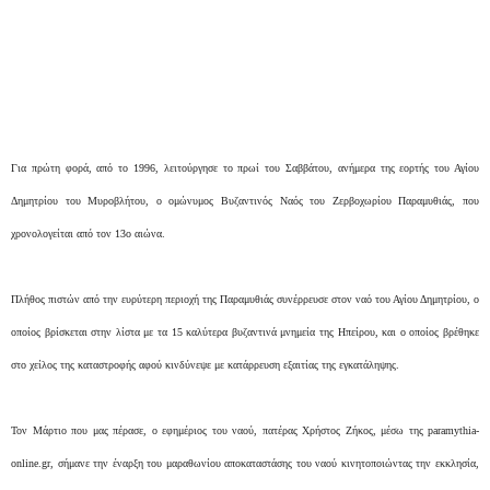
Για πρώτη φορά, από το 1996, λειτούργησε το πρωί του Σαββάτου, ανήμερα της εορτής του Αγίου
Δημητρίου του Μυροβλήτου, ο ομώνυμος Βυζαντινός Ναός του Ζερβοχωρίου Παραμυθιάς, που
χρονολογείται από τον 13ο αιώνα.
Πλήθος πιστών από την ευρύτερη περιοχή της Παραμυθιάς συνέρρευσε στον ναό του Αγίου Δημητρίου, ο
οποίος βρίσκεται στην λίστα με τα 15 καλύτερα βυζαντινά μνημεία της Ηπείρου, και ο οποίος βρέθηκε
στο χείλος της καταστροφής αφού κινδύνεψε με κατάρρευση εξαιτίας της εγκατάληψης.
Τον Μάρτιο που μας πέρασε, ο εφημέριος του ναού, πατέρας Χρήστος Ζήκος, μέσω της paramythia-
online.gr, σήμανε την έναρξη του μαραθωνίου αποκαταστάσης του ναού κινητοποιώντας την εκκλησία,