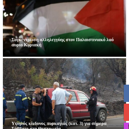
Συγκέντρωση αλληλεγγύης στον Παλαιστινιακό λαό
αυριο Κυριακή
Υψηλός κίνδυνος πυρκαγιάς (κατ. 3) για σήμερα
Σάββατο στη Θεσπρωτία…