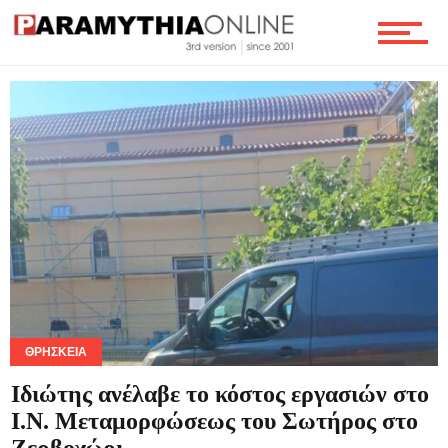
Θρησκεία
Γενικά
Αφιερώματα
Τουρισμός
ΘΡΗΣΚΕΊΑ
Ιδιώτης ανέλαβε το κόστος εργασιών στο
Ι.Ν. Μεταμορφώσεως του Σωτήρος στο
Οικονομία