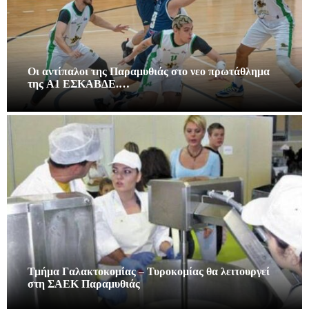
Οι αντίπαλοι της Παραμυθιάς στο νεο πρωτάθλημα
της A1 ΕΣΚΑΒΔΕ.…
Τμήμα Γαλακτοκομίας – Τυροκομίας θα λειτουργεί
στη ΣΑΕΚ Παραμυθιάς