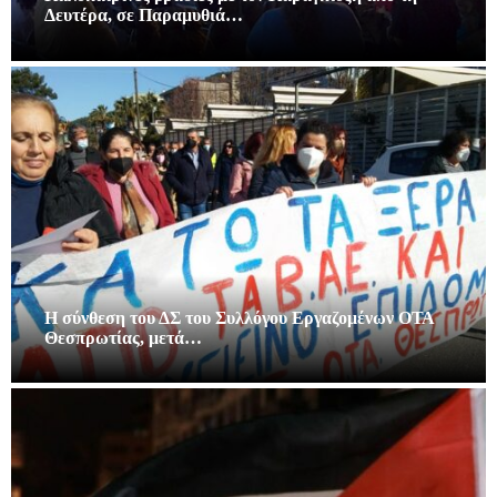
Δευτέρα, σε Παραμυθιά…
Η σύνθεση του ΔΣ του Συλλόγου Εργαζομένων ΟΤΑ
Θεσπρωτίας, μετά…