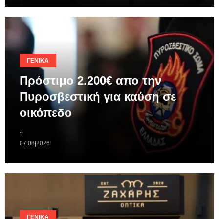
ΓΕΝΙΚΆ
Πρόστιμο 2.200€ απο την
Πυροσβεστική για καύση σε
οικόπεδο
.
07|08|2026
ΓΕΝΙΚΆ