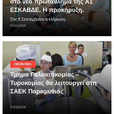
στο νεο πρωτάθλημα της A1
ΕΣΚΑΒΔΕ. Η προκήρυξη.
Στις 6 Σεπτεμβρίου η κλήρωση
07|08|2026
ΟΙΚΟΝΟΜΊΑ
Τμήμα Γαλακτοκομίας –
Τυροκομίας θα λειτουργεί στη
ΣΑΕΚ Παραμυθιάς
.
07|08|2026