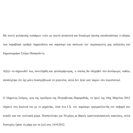
Με ποινή φυλάκισης τεσσάρων ετών με τριετή αναστολή και δικαίωμα έφεσης καταδικάστηκε ο οδηγός
που παραβίασε ερυθρό σηματοδότη και παρέσυρε και σκότωσε τον συμπατριώτη μας ποδηλάτη και
δημοσιογράφο Σπύρο Παπαγιάννη.
Αξίζει να σημειωθεί πως συνελήφθη και ψευδομάρτυρας, ο οποίος θα οδηγηθεί στο Αυτόφωρο, καθώς
αποδείχτηκε ότι όχι μόνο διαστρέβλωσε τα γεγονότα, αλλά δεν ήταν καν παρών στο περιστατικό.
Ο 34χρονος Σπύρος, γιος της προέδρου της Πετροβίτσας Παραμυθιάς, το πρωί της 10ης Μαρτίου 2012
πήγαινε στη δουλειά του με το μηχανάκι, όταν ένα Ι.Χ. τον παρέσυρε τραυματίζοντάς τον σοβαρά στο
κεφάλι και την κοιλιακή χώρα. Νοσηλεύτηκε για 34 μέρες με βαριές κρανιοεγκεφαλικές κακώσεις, αλλά
δυστυχώς έχασε τη μάχη για τη ζωή στις 14/4/2012.