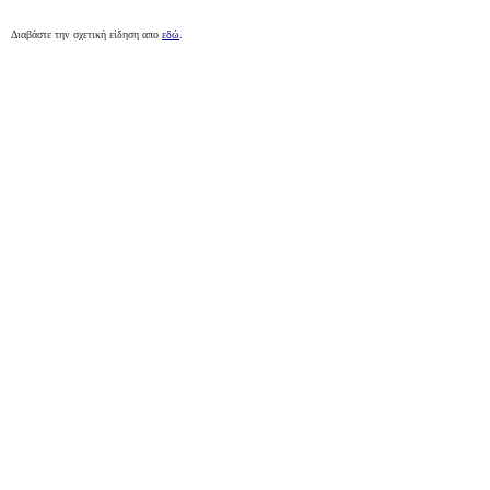
Διαβάστε την σχετική είδηση
απο
εδώ
.