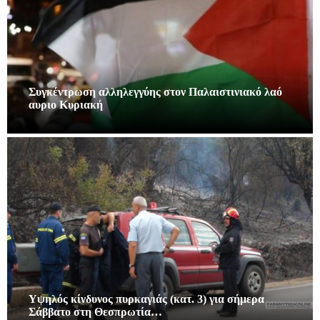
Συγκέντρωση αλληλεγγύης στον Παλαιστινιακό λαό
αυριο Κυριακή
Υψηλός κίνδυνος πυρκαγιάς (κατ. 3) για σήμερα
Σάββατο στη Θεσπρωτία…