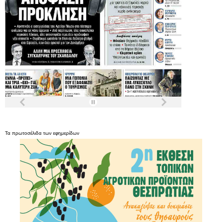
Τα
πρωτοσέλιδα
των
εφημερίδων