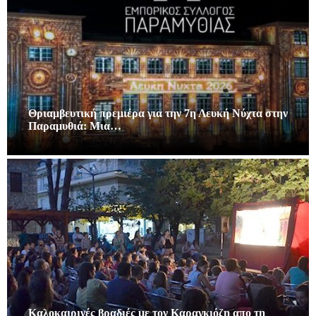
Θριαμβευτική πρεμιέρα για την 7η Λευκή Νύχτα στην
Παραμυθιά: Μια…
Καλοκαιρινές βραδιές με τον Καραγκιόζη απο τη