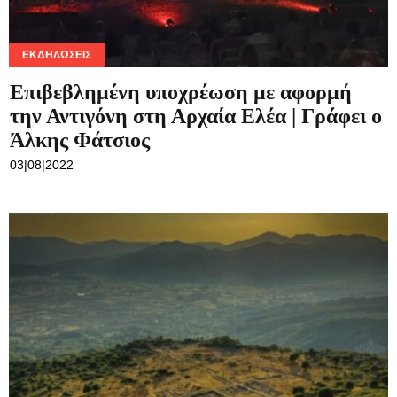
ΤΟΥΡΙΣΜΌΣ
Αρχαία Ελέα | Την μια κλειστή λόγω
έλλειψης προσωπικού και την άλλη
λόγω… ζέστης…
26|07|2022