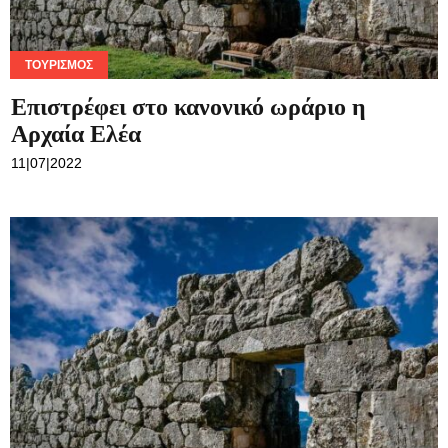
ΤΟΥΡΙΣΜΌΣ
Μονο Σάββατο μέχρι νεωτέρας ανοιχτή η
Αρχαια Ελέα λογω έλλειψης προσωπικού
05|07|2022