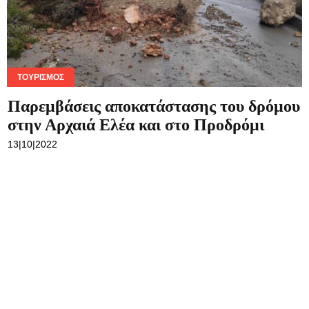
ΤΟΥΡΙΣΜΌΣ
Παρεμβάσεις αποκατάστασης του δρόμου
στην Αρχαιά Ελέα και στο Προδρόμι
13|10|2022
ΕΚΔΗΛΏΣΕΙΣ
Αρχαία Ελέα | Σήμερα οι «Είλωτες» κάτω
από την Αυγουστιάτικη πανσέληνο
11|08|2022