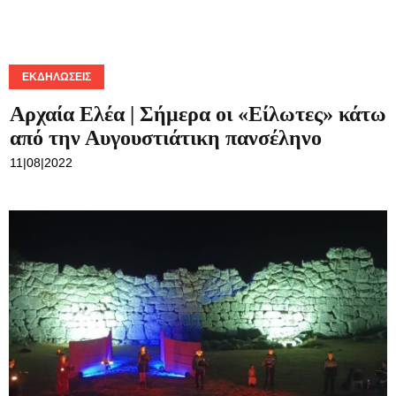
ΕΚΔΗΛΏΣΕΙΣ
Επιβεβλημένη υποχρέωση με αφορμή
την Αντιγόνη στη Αρχαία Ελέα | Γράφει ο
Άλκης Φάτσιος
03|08|2022