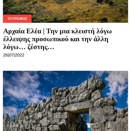
ΤΟΥΡΙΣΜΌΣ
Επιστρέφει στο κανονικό ωράριο η
Αρχαία Ελέα
11|07|2022