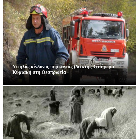
Υψηλός κίνδυνος πυρκαγιάς (δείκτης 3) σήμερα
Κυριακή στη Θεσπρωτία