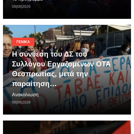
08|08|2026
ΓΕΝΙΚΆ
Η σύνθεση του ΔΣ του
Συλλόγου Εργαζομένων ΟΤΑ
Θεσπρωτίας, μετά την
παραίτηση…
Ανακοίνωση
08|08|2026