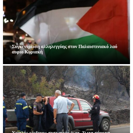
Συγκέντρωση αλληλεγγύης στον Παλαιστινιακό λαό
αυριο Κυριακή
Υψηλός κίνδυνος πυρκαγιάς (κατ. 3) για σήμερα