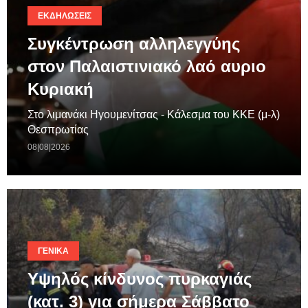
ΕΚΔΗΛΏΣΕΙΣ
Συγκέντρωση αλληλεγγύης
στον Παλαιστινιακό λαό αυριο
Κυριακή
Στο λιμανάκι Ηγουμενίτσας - Κάλεσμα του ΚΚΕ (μ-λ)
Θεσπρωτίας
08|08|2026
ΓΕΝΙΚΆ
Υψηλός κίνδυνος πυρκαγιάς
(κατ. 3) για σήμερα Σάββατο