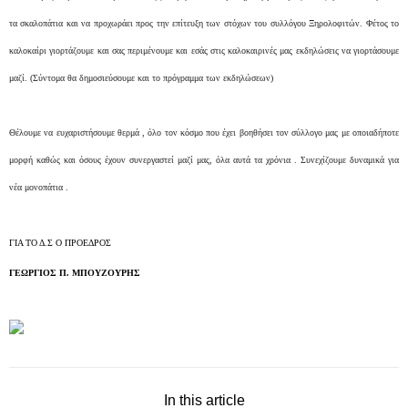
τα σκαλοπάτια και να προχωράει προς την επίτευξη των στόχων του συλλόγου Ξηρολοφιτών. Φέτος το
καλοκαίρι γιορτάζουμε και σας περιμένουμε και εσάς στις καλοκαιρινές μας εκδηλώσεις να γιορτάσουμε
μαζί. (Σύντομα θα δημοσιεύσουμε και το πρόγραμμα των εκδηλώσεων)
Θέλουμε να ευχαριστήσουμε θερμά , όλο τον κόσμο που έχει βοηθήσει τον σύλλογο μας με οποιαδήποτε
μορφή καθώς και όσους έχουν συνεργαστεί μαζί μας, όλα αυτά τα χρόνια . Συνεχίζουμε δυναμικά για
νέα μονοπάτια .
ΓΙΑ ΤΟ Δ.Σ Ο ΠΡΟΕΔΡΟΣ
ΓΕΩΡΓΙΟΣ Π. ΜΠΟΥΖΟΥΡΗΣ
In this article