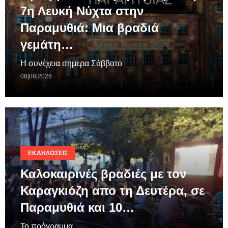
7η Λευκή Νύχτα στην
Παραμυθιά: Μια βραδιά
γεμάτη…
Η συνέχεια σημερα Σάββατο
08|08|2026
ΕΚΔΗΛΏΣΕΙΣ
Καλοκαιρινές βραδιές με τον
Καραγκιόζη απο τη Δευτέρα, σε
Παραμυθιά και 10…
Το πρόγραμμα