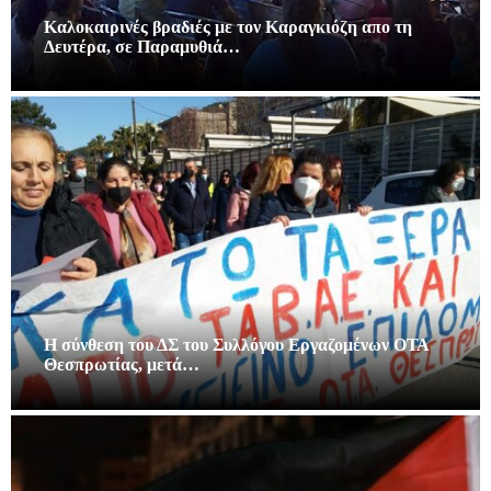
Καλοκαιρινές βραδιές με τον Καραγκιόζη απο τη
Δευτέρα, σε Παραμυθιά…
Η σύνθεση του ΔΣ του Συλλόγου Εργαζομένων ΟΤΑ
Θεσπρωτίας, μετά…