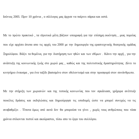
Ιούνιος 2005. Πριν 10 χρόνια , ο σύλλογος μας άρχισε να παίρνει σάρκα και οστά.
Με το πρώτο πρακτικό , τα ιδρυτικά μέλη βάζουν υπογραφή για την επίσημη εκκίνηση , μιας πορείας
που είχε αρχίσει άτυπα απο τις αρχές του 2000 με την δημιουργία της ερασιτεχνικής θεατρικής ομάδας
Ξηρολόφου. Βάζει τα θεμέλια, για την διατήρηση των ηθών και των εθίμων . Κάνει την αρχή , για την
ανάπτυξη της κοινωνικής ζωής στο χωριό μας , καθώς και της πολιτιστικής δραστηριότητας. Δίνει το
κινητήριο έναυσμα , για ένα ταξίδι βασισμένο στον εθελοντισμό και στην προσφορά στον συνάνθρωπο.
Με την στήριξη των χωριανών και της τοπικής κοινωνίας που τον αγκάλιασε, γρήγορα ανέπτυξε
ποικίλες δράσεις και εκδηλώσεις και δημιούργησε τις υποδομές ώστε να μπορεί συνεχώς να τις
αναβαθμίζει . Τίποτα όμως από αυτά δεν θα μπορούσε να γίνει , χωρίς τους ανθρώπους που τόσα
χρόνια στέκονται πιστοί και ακούραστοι, πίσω απο το έργο του συλλόγου.