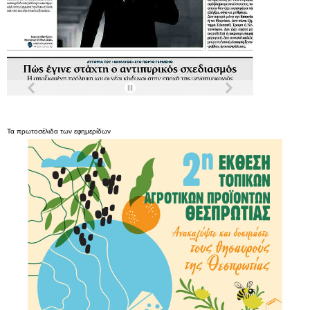
Τα
πρωτοσέλιδα
των
εφημερίδων