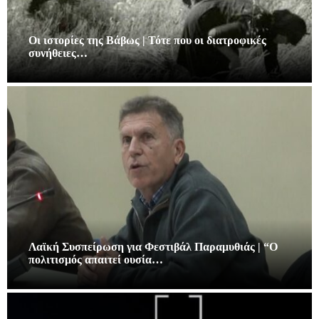
Οι ιστορίες της Βάβως | Τότε που οι διατροφικές
συνήθειες…
Λαϊκή Συσπείρωση για Φεστιβάλ Παραμυθιάς | “Ο
πολιτισμός απαιτεί ουσία…