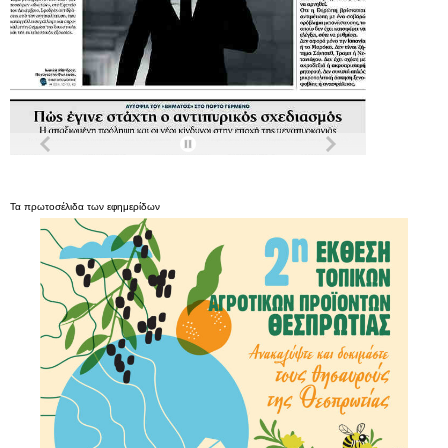
Τα
πρωτοσέλιδα
των
εφημερίδων