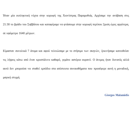
Ήταν μία εκπληκτική νύχτα στην κορυφή της Χιονίστρας Παραμυθιάς. Αρχίσαμε την ανάβαση στις
21:30 το βράδυ του Σαββάτου και καταφέραμε να φτάσουμε στην κορυφή περίπου 2μιση ώρες αργότερα,
σε υψόμετρο 1640 μέτρων.
Είμασταν συνολικά 7 άτομα και αφού τελειώσαμε με το στήσιμο των σκηνών, ξεκινήσαμε κατευθείαν
τις λήψεις κάτω από έναν κρυστάλινο καθαρό, γεμάτο αστέρια ουρανό. Ο άνεμος ήταν δυνατός αλλά
αυτό δεν μπορούσε να σταθεί εμπόδιο στα απίστευτα συναισθήματα που προσέφερε αυτή η μοναδική,
μαγική στιγμή.
Giorgos Malamidis