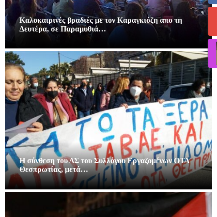
Καλοκαιρινές βραδιές με τον Καραγκιόζη απο τη
Δευτέρα, σε Παραμυθιά…
Η σύνθεση του ΔΣ του Συλλόγου Εργαζομένων ΟΤΑ
Θεσπρωτίας, μετά…