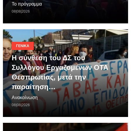
Το πρόγραμμα
08|08|2026
ΓΕΝΙΚΆ
Η σύνθεση του ΔΣ του
Συλλόγου Εργαζομένων ΟΤΑ
Θεσπρωτίας, μετά την
παραίτηση…
Ανακοίνωση
08|08|2026