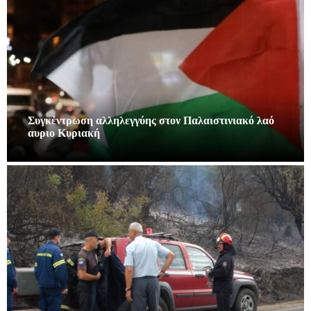
Συγκέντρωση αλληλεγγύης στον Παλαιστινιακό λαό
αυριο Κυριακή