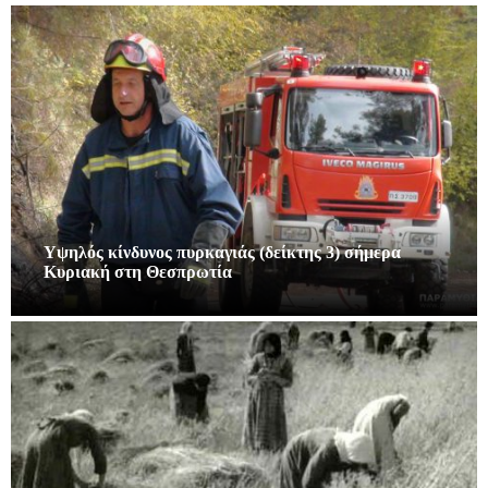
Υψηλός κίνδυνος πυρκαγιάς (δείκτης 3) σήμερα
Κυριακή στη Θεσπρωτία