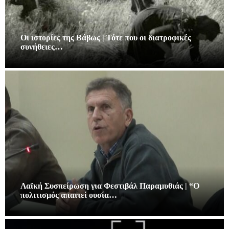
Οι ιστορίες της Βάβως | Τότε που οι διατροφικές
συνήθειες…
Λαϊκή Συσπείρωση για Φεστιβάλ Παραμυθιάς | “Ο
πολιτισμός απαιτεί ουσία…