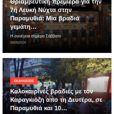
Θριαμβευτική πρεμιέρα για την
7η Λευκή Νύχτα στην
Παραμυθιά: Μια βραδιά
γεμάτη…
Η συνέχεια σημερα Σάββατο
08|08|2026
ΕΚΔΗΛΏΣΕΙΣ
Καλοκαιρινές βραδιές με τον
Καραγκιόζη απο τη Δευτέρα, σε
Παραμυθιά και 10…