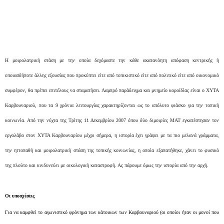
Η μοιρολατρική στάση με την οποία δεχόμαστε την κάθε ακατανόητη απόφαση κεντρικής ή
οποιασδήποτε άλλης εξουσίας που προκύπτει είτε από τοπικιστικό είτε από πολιτικό είτε από οικονομικό
συμφέρον, θα πρέπει επιτέλους να σταματήσει. Λαμπρό παράδειγμα και μνημείο κοροϊδίας είναι ο ΧΥΤΑ
Καρβουναριού, που τα 9 χρόνια λειτουργίας χαρακτηρίζονται ως το απόλυτο φιάσκο για την τοπική
κοινωνία. Από την νύχτα της Τρίτης 11 Δεκεμβρίου 2007 όπου δύο διμοιρίες ΜΑΤ εγκατέστησαν τον
εργολάβο στον ΧΥΤΑ Καρβουναρίου μέχρι σήμερα, η ιστορία έχει γράψει με τα πιο μελανά γράμματα,
την ηττοπαθή και μοιρολατρική στάση της τοπικής κοινωνίας, η οποία εξαπατήθηκε, χάνει το φυσικό
της πλούτο και κινδυνεύει με οικολογική καταστροφή. Ας πάρουμε όμως την ιστορία από την αρχή.
Οι υποσχέσεις
Για να καμφθεί το αγωνιστικό φρόνημα των κάτοικων των Καρβουναριού (οι οποίοι ήταν οι μονοί που