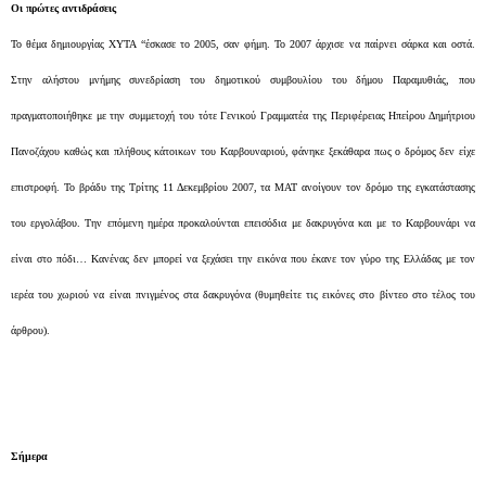
Οι πρώτες αντιδράσεις
Το θέμα δημιουργίας ΧΥΤΑ “έσκασε το 2005, σαν φήμη. Το 2007 άρχισε να παίρνει σάρκα και οστά.
Στην αλήστου μνήμης συνεδρίαση του δημοτικού συμβουλίου του δήμου Παραμυθιάς, που
πραγματοποιήθηκε με την συμμετοχή του τότε Γενικού Γραμματέα της Περιφέρειας Ηπείρου Δημήτριου
Πανοζάχου καθώς και πλήθους κάτοικων του Καρβουναριού, φάνηκε ξεκάθαρα πως ο δρόμος δεν είχε
επιστροφή. Το βράδυ της Τρίτης 11 Δεκεμβρίου 2007, τα ΜΑΤ ανοίγουν τον δρόμο της εγκατάστασης
του εργολάβου. Την επόμενη ημέρα προκαλούνται επεισόδια με δακρυγόνα και με το Καρβουνάρι να
είναι στο πόδι… Κανένας δεν μπορεί να ξεχάσει την εικόνα που έκανε τον γύρο της Ελλάδας με τον
ιερέα του χωριού να είναι πνιγμένος στα δακρυγόνα (θυμηθείτε τις εικόνες στο βίντεο στο τέλος του
άρθρου).
Σήμερα