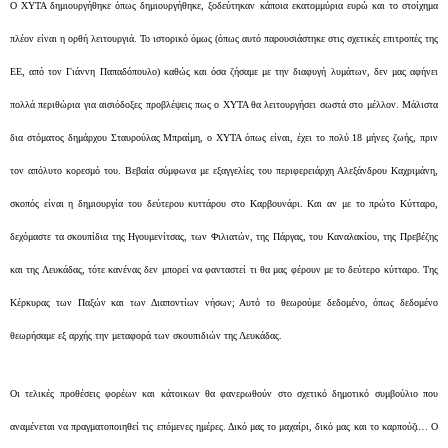
Ο ΧΥΤΑ δημιουργήθηκε όπως δημιουργήθηκε, ξοδεύτηκαν κάποια εκατομμύρια ευρώ και το στοίχημα
πλέον είναι η ορθή λειτουργιά. Το ιστορικό όμως (όπως αυτό παρουσιάστηκε στις σχετικές επιτροπές της
ΕΕ, από τον Γιάννη Παπαδόπουλο) καθώς και όσα ζήσαμε με την διαφυγή λυμάτων, δεν μας αφήνει
πολλά περιθώρια για αισιόδοξες προβλέψεις πως ο ΧΥΤΑ θα λειτουργήσει σωστά στο μέλλον. Μάλιστα
δια στόματος δημάρχου Σταυρούλας Μπραίμη, ο ΧΥΤΑ όπως είναι, έχει το πολύ 18 μήνες ζωής, πριν
τον απόλυτο κορεσμό του. Βεβαία σύμφωνα με εξαγγελίες του περιφερειάρχη Αλεξάνδρου Καχριμάνη,
σκοπός είναι η δημιουργία του δεύτερου κυττάρου στο Καρβουνάρι. Και αν με το πρώτο Κύτταρο,
δεχόμαστε τα σκουπίδια της Ηγουμενίτσας, των Φιλιατών, της Πάργας, του Καναλακίου, της Πρεβέζης
και της Λευκάδας, τότε κανένας δεν μπορεί να φανταστεί τι θα μας φέρουν με το δεύτερο κύτταρο. Της
Κέρκυρας των Παξών και των Διαποντίων νήσων; Αυτό το θεωρούμε δεδομένο, όπως δεδομένο
θεωρήσαμε εξ αρχής την μεταφορά των σκουπιδιών της Λευκάδας.
Οι τελικές προθέσεις φορέων και κάτοικων θα φανερωθούν στο σχετικό δημοτικό συμβούλιο που
αναμένεται να πραγματοποιηθεί τις επόμενες ημέρες. Δικό μας το μαχαίρι, δικό μας και το καρπούζι… Ο