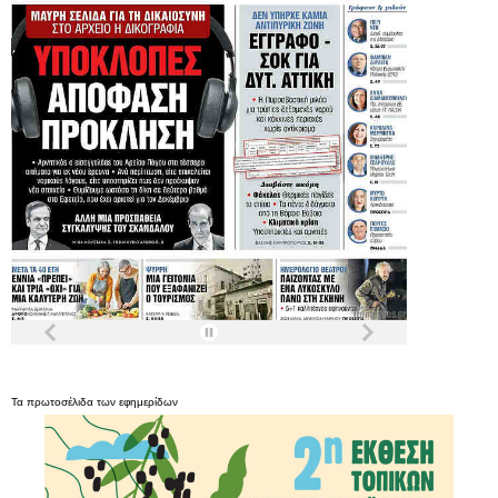
Τα
πρωτοσέλιδα
των
εφημερίδων