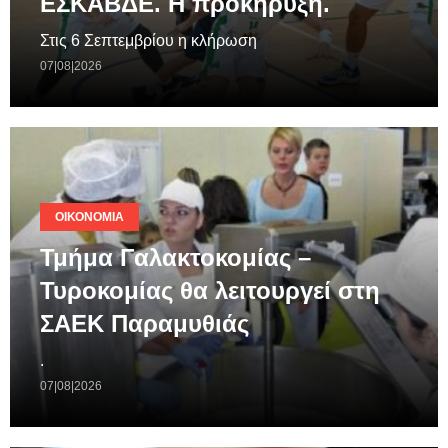
ΕΣΚΑΒΔΕ. Η προκήρυξη.
Στις 6 Σεπτεμβρίου η κλήρωση
07|08|2026
ΟΙΚΟΝΟΜΊΑ
Τμήμα Γαλακτοκομίας –
Τυροκομίας θα λειτουργεί στη
ΣΑΕΚ Παραμυθιάς
.
07|08|2026