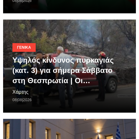
08|08|2026
ΓΕΝΙΚΆ
Υψηλός κίνδυνος πυρκαγιάς
(κατ. 3) για σήμερα Σάββατο
στη Θεσπρωτία | Οι…
Χάρτης
08|08|2026