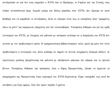
αντιδρούσαν αν και δεν τους επηρεάζει ο ΧΥΤΑ όσο το Προδρόμι, το Γαρδικι και την Γλυκή), τους
έταξαν ανταποδοτικά έργα, δωρεάν ρεύμα και θέσεις εργασίας στον ΧΥΤΑ. Δεν ξέρουμε αν αυτό
βοήθησε στο να καμφθούν οι αντιδράσεις, άλλα το σίγουρο είναι πως οι υποσχέσεις ήταν “γραμμένες
πάνω σε χιόνι” και παρέμειναν εξαγγελίες που δεν υλοποιήθηκαν. Υποσχέσεις δόθηκαν και για την ορθή
λειτουργιά του ΧΥΤΑ, με έλεγχους και μάλιστα με αυτόματο κλείσιμο αν η διαχείριση του ΧΥΤΑ δεν
γινόταν με τον προβλεπόμενο τρόπο. Η πραγματικότητα βέβαια διαφέρει πολύ, αφού όχι μόνο δεν είναι
προβλεπόμενη η λειτουργία του, άλλα φτάσαμε σε σημείο να γίνεται ελεγχόμενη διαφυγή υδάτων σε
περιπτώσεις μεγάλης βροχόπτωσης και μάλιστα με αδιάψευστο μάρτυρα την κάμερα και το σχετικό
βίντεο. Υποσχέσεις δόθηκαν και πρόσφατα, όταν ο δήμος Ηγουμενίτσας, ζήτησε να έρχονται τα
απορρίμματα της Ηγουμενίτσας λόγω κορεσμού του ΧΥΤΑ Κορίτιανης. Είχαν υποσχεθεί πως αυτό θα
συνέβαινε για λίγες ημέρες. Από τότε έχουν περάσει 3 χρόνια.