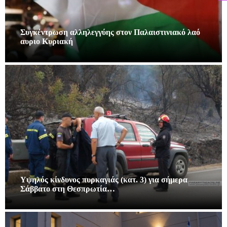
Συγκέντρωση αλληλεγγύης στον Παλαιστινιακό λαό
αυριο Κυριακή
Υψηλός κίνδυνος πυρκαγιάς (κατ. 3) για σήμερα
Σάββατο στη Θεσπρωτία…