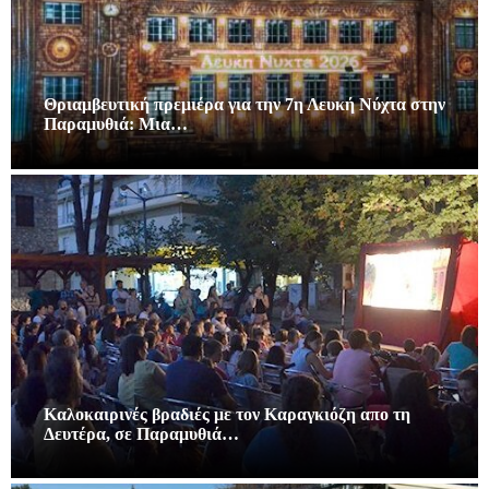
Θριαμβευτική πρεμιέρα για την 7η Λευκή Νύχτα στην
Παραμυθιά: Μια…
Καλοκαιρινές βραδιές με τον Καραγκιόζη απο τη
Δευτέρα, σε Παραμυθιά…