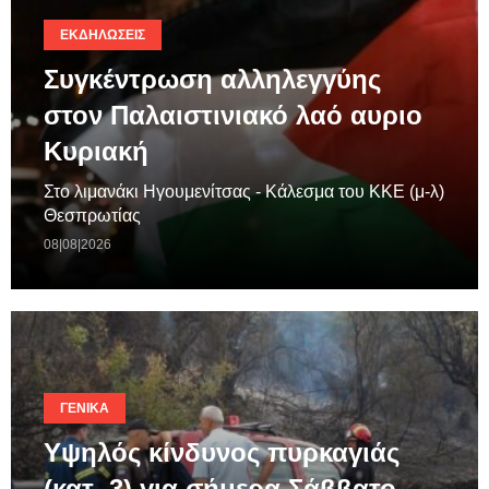
ΕΚΔΗΛΏΣΕΙΣ
Συγκέντρωση αλληλεγγύης
στον Παλαιστινιακό λαό αυριο
Κυριακή
Στο λιμανάκι Ηγουμενίτσας - Κάλεσμα του ΚΚΕ (μ-λ)
Θεσπρωτίας
08|08|2026
ΓΕΝΙΚΆ
Υψηλός κίνδυνος πυρκαγιάς
(κατ. 3) για σήμερα Σάββατο