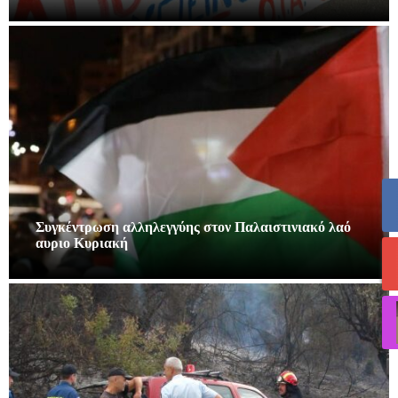
Συγκέντρωση αλληλεγγύης στον Παλαιστινιακό λαό
αυριο Κυριακή