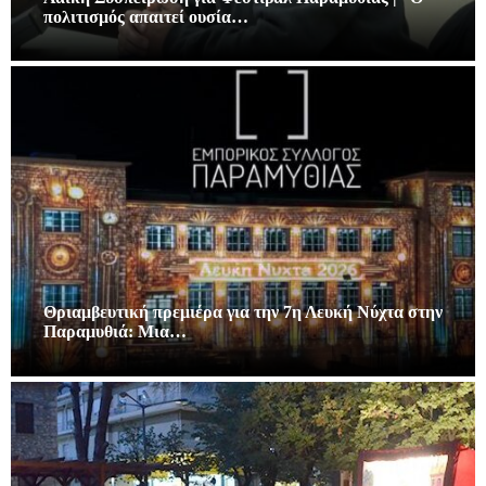
πολιτισμός απαιτεί ουσία…
Θριαμβευτική πρεμιέρα για την 7η Λευκή Νύχτα στην
Παραμυθιά: Μια…