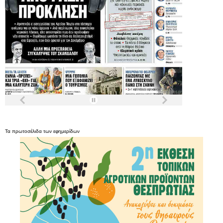
Τα
πρωτοσέλιδα
των
εφημερίδων