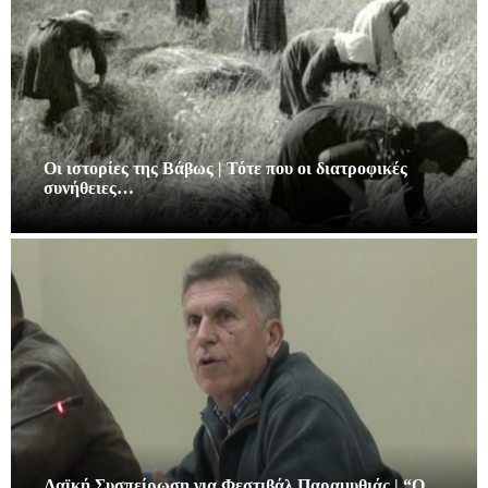
Οι ιστορίες της Βάβως | Τότε που οι διατροφικές
συνήθειες…
Λαϊκή Συσπείρωση για Φεστιβάλ Παραμυθιάς | “Ο