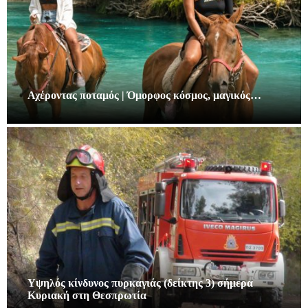
Αχέροντας ποταμός | Όμορφος κόσμος, μαγικός…
Υψηλός κίνδυνος πυρκαγιάς (δείκτης 3) σήμερα
Κυριακή στη Θεσπρωτία