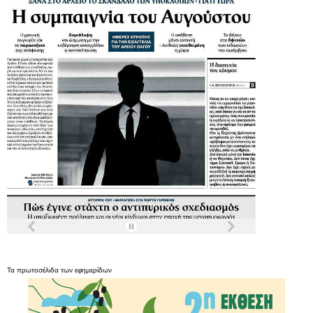
Τα
πρωτοσέλιδα
των
εφημερίδων