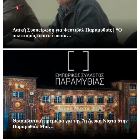
Λαϊκή Συσπείρωση για Φεστιβάλ Παραμυθιάς | “Ο
πολιτισμός απαιτεί ουσία…
Θριαμβευτική πρεμιέρα για την 7η Λευκή Νύχτα στην
Παραμυθιά: Μια…