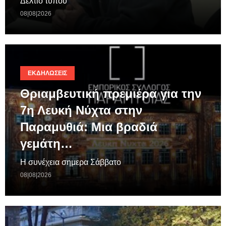
Δελτίο τύπου
08|08|2026
ΕΚΔΗΛΏΣΕΙΣ
Θριαμβευτική πρεμιέρα για την
7η Λευκή Νύχτα στην
Παραμυθιά: Μια βραδιά
γεμάτη…
Η συνέχεια σημερα Σάββατο
08|08|2026