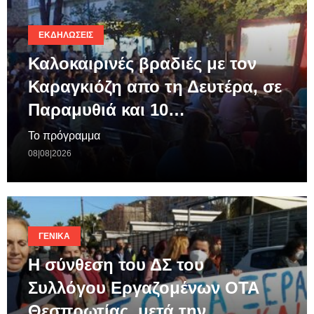
ΕΚΔΗΛΏΣΕΙΣ
Καλοκαιρινές βραδιές με τον
Καραγκιόζη απο τη Δευτέρα, σε
Παραμυθιά και 10…
Το πρόγραμμα
08|08|2026
ΓΕΝΙΚΆ
Η σύνθεση του ΔΣ του
Συλλόγου Εργαζομένων ΟΤΑ
Θεσπρωτίας, μετά την