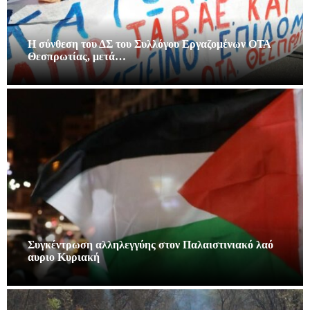
Η σύνθεση του ΔΣ του Συλλόγου Εργαζομένων ΟΤΑ
Θεσπρωτίας, μετά…
Συγκέντρωση αλληλεγγύης στον Παλαιστινιακό λαό
αυριο Κυριακή