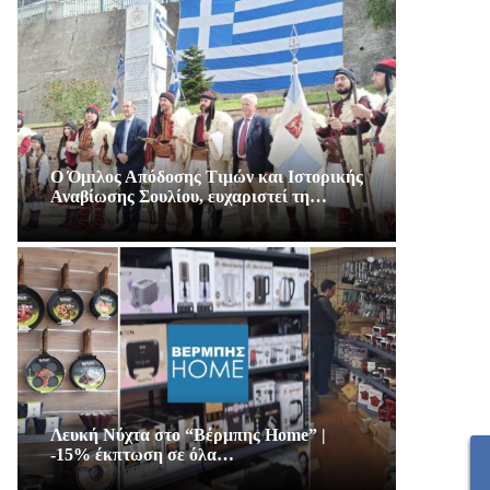
Ο Όμιλος Απόδοσης Τιμών και Ιστορικής
Αναβίωσης Σουλίου, ευχαριστεί τη…
Λευκή Νύχτα στο “Βέρμπης Home” |
-15% έκπτωση σε όλα…