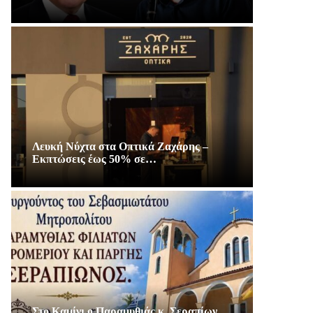
Λευκή Νύχτα στα Οπτικά Ζαχάρης –
Εκπτώσεις έως 50% σε…
Στο Καμίνι ο Παραμυθιάς κ. Σεραπίων