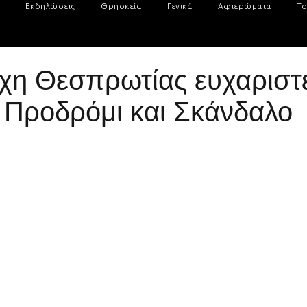
Εκδηλώσεις
Θρησκεία
Γενικά
Αφιερώματα
Το
ρχη Θεσπρωτίας ευχαριστε
ε Προδρόμι και Σκάνδαλο