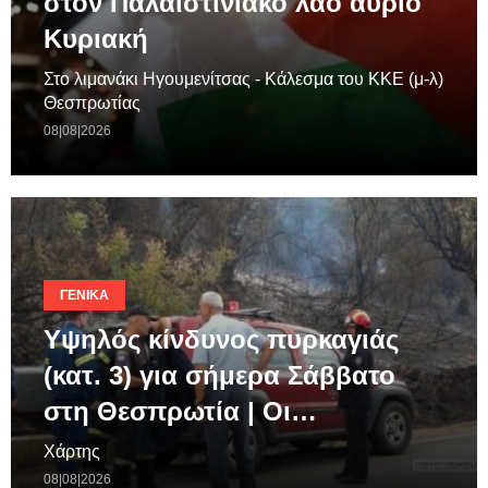
στον Παλαιστινιακό λαό αυριο
Κυριακή
Στο λιμανάκι Ηγουμενίτσας - Κάλεσμα του ΚΚΕ (μ-λ)
Θεσπρωτίας
08|08|2026
ΓΕΝΙΚΆ
Υψηλός κίνδυνος πυρκαγιάς
(κατ. 3) για σήμερα Σάββατο
στη Θεσπρωτία | Οι…
Χάρτης
08|08|2026