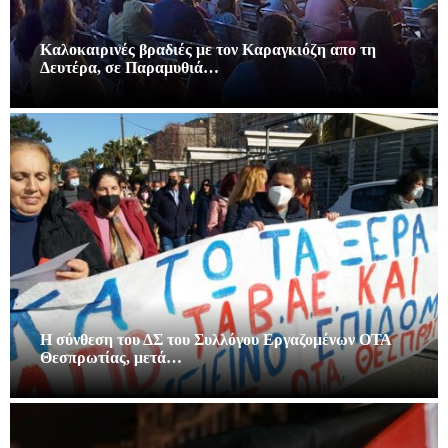
Καλοκαιρινές βραδιές με τον Καραγκιόζη απο τη
Δευτέρα, σε Παραμυθιά…
Η σύνθεση του ΔΣ του Συλλόγου Εργαζομένων ΟΤΑ
Θεσπρωτίας, μετά…