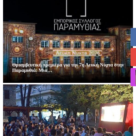
Θριαμβευτική πρεμιέρα για την 7η Λευκή Νύχτα στην
Παραμυθιά: Μια…