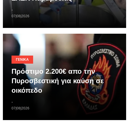
.
07|08|2026
ΓΕΝΙΚΆ
Πρόστιμο 2.200€ απο την
Πυροσβεστική για καύση σε
οικόπεδο
.
07|08|2026