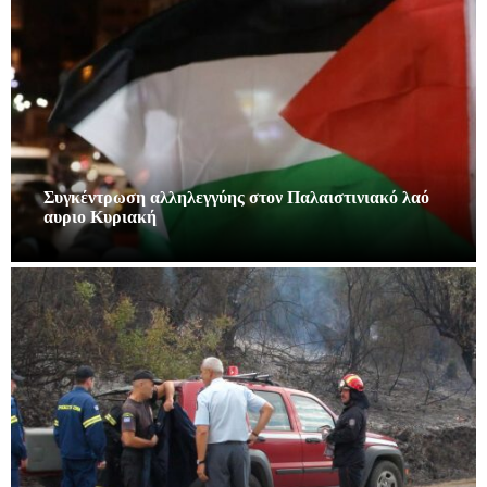
Συγκέντρωση αλληλεγγύης στον Παλαιστινιακό λαό
αυριο Κυριακή