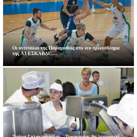
Οι αντίπαλοι της Παραμυθιάς στο νεο πρωτάθλημα
της A1 ΕΣΚΑΒΔΕ.…
Τμήμα Γαλακτοκομίας – Τυροκομίας θα λειτουργεί