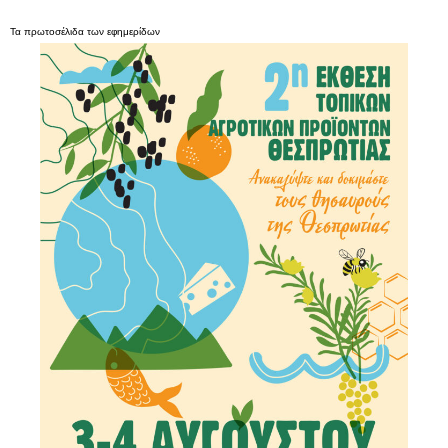
Τα
πρωτοσέλιδα
των
εφημερίδων