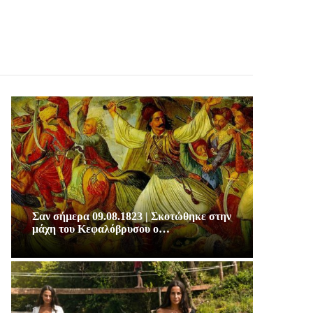
Σαν σήμερα 09.08.1823 | Σκοτώθηκε στην
μάχη του Κεφαλόβρυσου ο…