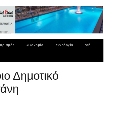
υρισμός
Οικονομία
Τεχνολογία
Ροή
ιο Δημοτικό
τάνη