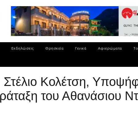
Εκδηλώσεις
Θρησκεία
Γενικά
Αφιερώματα
Το
ν Στέλιο Κολέτση, Υποψήφ
ράταξη του Αθανάσιου Ν