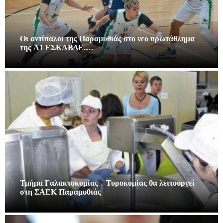
Οι αντίπαλοι της Παραμυθιάς στο νεο πρωτάθλημα
της A1 ΕΣΚΑΒΔΕ.…
Τμήμα Γαλακτοκομίας – Τυροκομίας θα λειτουργεί
στη ΣΑΕΚ Παραμυθιάς