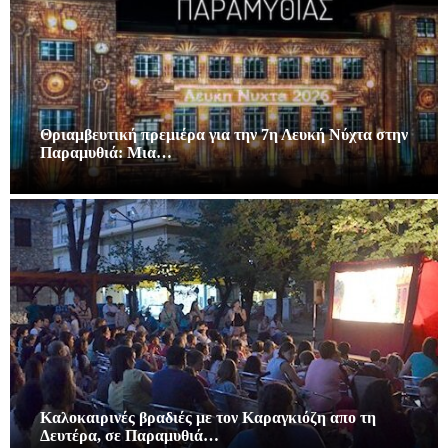
Θριαμβευτική πρεμιέρα για την 7η Λευκή Νύχτα στην
Παραμυθιά: Μια…
Καλοκαιρινές βραδιές με τον Καραγκιόζη απο τη
Δευτέρα, σε Παραμυθιά…