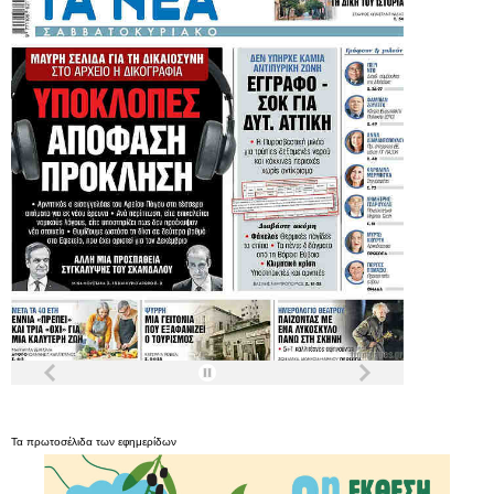
Τα
πρωτοσέλιδα
των
εφημερίδων