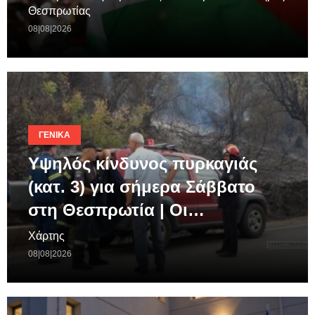
Θεσπρωτίας
08|08|2026
ΓΕΝΙΚΆ
Υψηλός κίνδυνος πυρκαγιάς
(κατ. 3) για σήμερα Σάββατο
στη Θεσπρωτία | Οι…
Χάρτης
08|08|2026