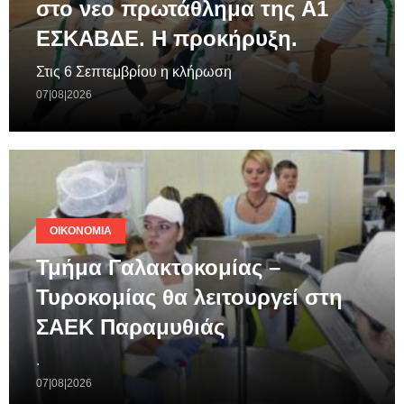
στο νεο πρωτάθλημα της A1
ΕΣΚΑΒΔΕ. Η προκήρυξη.
Στις 6 Σεπτεμβρίου η κλήρωση
07|08|2026
ΟΙΚΟΝΟΜΊΑ
Τμήμα Γαλακτοκομίας –
Τυροκομίας θα λειτουργεί στη
ΣΑΕΚ Παραμυθιάς
.
07|08|2026