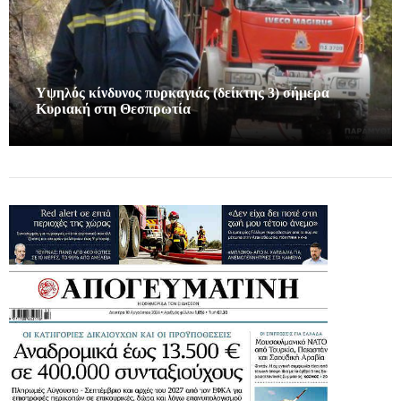
Υψηλός κίνδυνος πυρκαγιάς (δείκτης 3) σήμερα
Κυριακή στη Θεσπρωτία