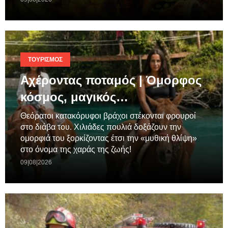
ΤΟΥΡΙΣΜΌΣ
Αχέροντας ποταμός | Όμορφος
κόσμος, μαγικός…
Θεόρατοι κατακόρυφοι βράχοι στέκονται φρουροί
στο διάβα του. Χιλιάδες πουλιά δοξάζουν την
ομορφιά του ξορκίζοντας έτσι την «μυθική θλίψη»
στο όνομα της χαράς της ζωής!
09|08|2026