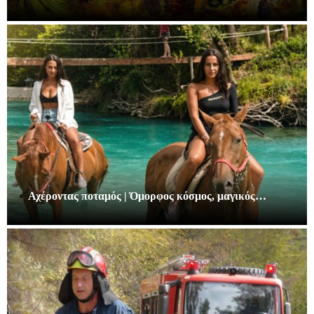
Αχέροντας ποταμός | Όμορφος κόσμος, μαγικός…