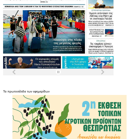
Τα
πρωτοσέλιδα
των
εφημερίδων