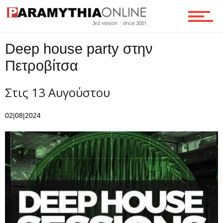
Τεχνολογία
Deep house party στην
Ροή
Πετροβίτσα
Στις 13 Αυγούστου
Επικοινωνία
02|08|2024