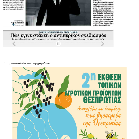
Τα
πρωτοσέλιδα
των
εφημερίδων