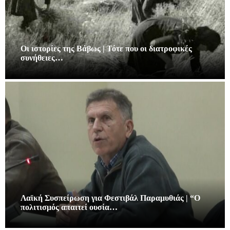
Οι ιστορίες της Βάβως | Τότε που οι διατροφικές
συνήθειες…
Λαϊκή Συσπείρωση για Φεστιβάλ Παραμυθιάς | “Ο
πολιτισμός απαιτεί ουσία…