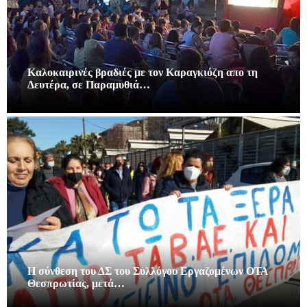
Καλοκαιρινές βραδιές με τον Καραγκιόζη απο τη
Δευτέρα, σε Παραμυθιά…
Η σύνθεση του ΔΣ του Συλλόγου Εργαζομένων ΟΤΑ
Θεσπρωτίας, μετά…