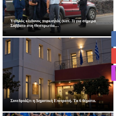
Υψηλός κίνδυνος πυρκαγιάς (κατ. 3) για σήμερα
Σάββατο στη Θεσπρωτία…
Συνεδριάζει η Δημοτική Επιτροπή. Τα 6 θέματα.