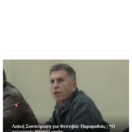
Λαϊκή Συσπείρωση για Φεστιβάλ Παραμυθιάς | “Ο
πολιτισμός απαιτεί ουσία…