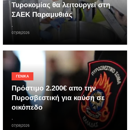
Τυροκομίας θα λειτουργεί στη
ΣΑΕΚ Παραμυθιάς
.
07|08|2026
ΓΕΝΙΚΆ
Πρόστιμο 2.200€ απο την
Πυροσβεστική για καύση σε
οικόπεδο
.
07|08|2026