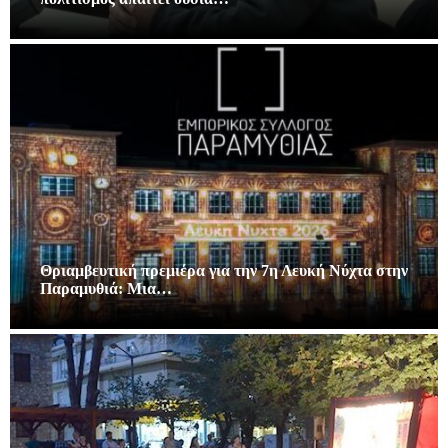
Θριαμβευτική πρεμιέρα για την 7η Λευκή Νύχτα στην
Παραμυθιά: Μια…