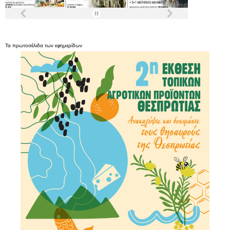
Τα
πρωτοσέλιδα
των
εφημερίδων