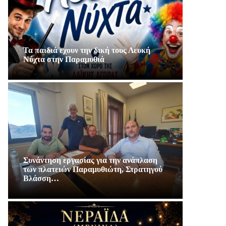
Τα παιδιά εχουν την δική τους Λευκή
Νύχτα στην Παραμυθιά
Συνάντηση εργασίας για την ανάπλαση
των πλατειών Παραμυθιώτη, Στρατηγού
Βλάσση…