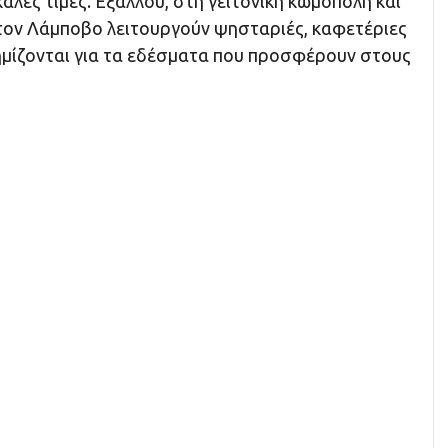
αλές τιμές. Εξάλλου, στη γειτονική κωμόπολη και
τον Λάμποβο λειτουργούν ψησταριές, καφετέριες
ημίζονται για τα εδέσματα που προσφέρουν στους