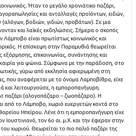
οινωνικός. Ήταν το μεγάλο χρονιάτικο παζάρι,
 αγοραπωλησίες και ανταλλαγές προϊόντων, ειδών,
(αλόγων, βοδιών, γιδιών, προβάτων). Σε μια
ονταν και λαϊκές εκδηλώσεις. Σήμερα ο σκοπός
ν Λάμποβο είναι πρωτίστως κοινωνικός και
ρικός. Η επίσκεψη στην Παραμυθιά θεωρείται
 εξόρμησης, επικοινωνίας, συνάντησης και
καιρία για ψώνια. Σύμφωνα με την παράδοση, στο
ωτικής, γύρω από εκκλησία αφιερωμένη στη
ς, που αναφέρεται με το όνομα Λαμποβίθρα, είχε
ιά και λειτουργούσε, η εμποροπανήγυρη.
Άτ παζάρι (αλογοπάζαρο – ζωοπάζαρο). Η
ι από το Λάμποβο, χωριό ευεργετών κοντά στο
ορείου Ηπείρου. Λένε ότι η εμποροπανήγυρη είχε
ν Ιουστινιανό, τον 6ο αι. μ.Χ. και την έφεραν στην
του χωριού. Θεωρείται το πιο παλιό παζάρι της