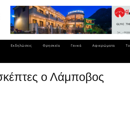
Εκδηλώσεις
Θρησκεία
Γενικά
Αφιερώματα
Το
σκέπτες ο Λάμποβος