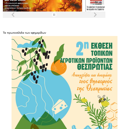
Τα
πρωτοσέλιδα
των
εφημερίδων