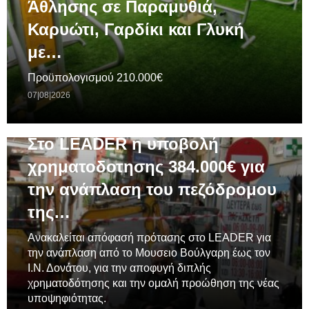
Άθλησης σε Παραμυθιά,
Καρυώτι, Γαρδίκι και Γλυκή
με…
Προϋπολογισμού 210.000€
07|08|2026
ΓΕΝΙΚΆ
Στο LEADER η υποβολή
χρηματοδοτησης 384.000€ για
την ανάπλαση του πεζόδρομου
της…
Ανακαλείται απόφασή πρότασης στο LEADER για
την ανάπλαση από το Μουσειο Βούλγαρη έως τον
Ι.Ν. Δονάτου, για την αποφυγή διπλής
χρηματοδότησης και την ομαλή προώθηση της νέας
υποψηφιότητας.