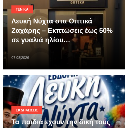
ΓΕΝΙΚΆ
Λευκή Νύχτα στα Οπτικά
Ζαχάρης – Εκπτώσεις έως 50%
σε γυαλιά ηλίου…
.
07|08|2026
ΕΚΔΗΛΏΣΕΙΣ
Τα παιδιά εχουν την δική τους