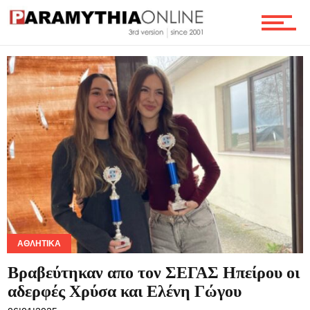
Γενικά
Αφιερώματα
Τουρισμός
Οικονομία
ΑΘΛΗΤΙΚΆ
Βραβεύτηκαν απο τον ΣΕΓΑΣ Ηπείρου οι
αδερφές Χρύσα και Ελένη Γώγου
Τεχνολογία