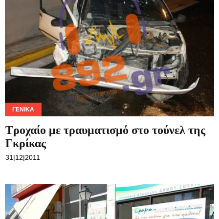
Γκρίκας
31|12|2011
ΑΥΤΟΔΙΟΊΚΗΣΗ
Τζιοβάρας & Ιωάννου: Προτεραιότητα
στον κομβο της Γκρίκας