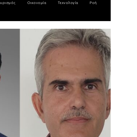
υρισμός
Οικονομία
Τεχνολογία
Ροή