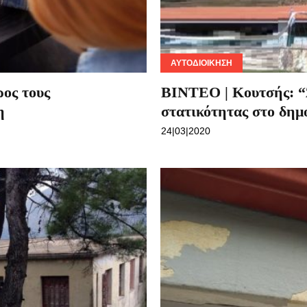
ΑΥΤΟΔΙΟΊΚΗΣΗ
ρος τους
ΒΙΝΤΕΟ | Κουτσής: “Ά
η
στατικότητας στο δημ
24|03|2020