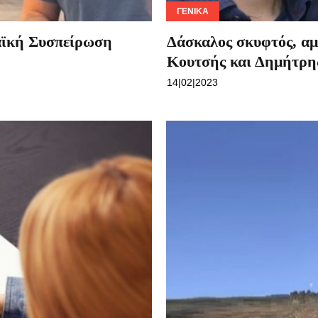
ΓΕΝΙΚΆ
αϊκή Συσπείρωση
Δάσκαλος σκυφτός, αμ
Κουτσής και Δημήτρη
14|02|2023