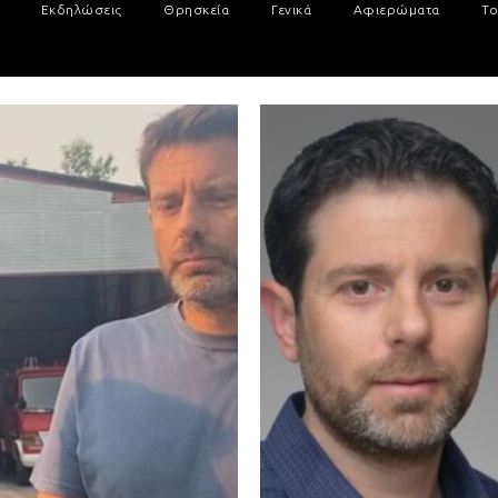
Εκδηλώσεις
Θρησκεία
Γενικά
Αφιερώματα
Το