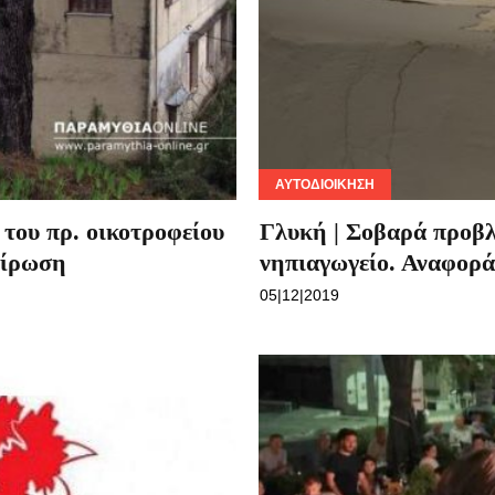
ΑΥΤΟΔΙΟΊΚΗΣΗ
 του πρ. οικοτροφείου
Γλυκή | Σοβαρά προβλ
είρωση
νηπιαγωγείο. Αναφορ
05|12|2019