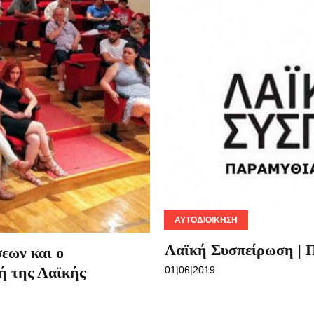
ΑΥΤΟΔΙΟΊΚΗΣΗ
Λαϊκή Συσπείρωση | Π
εων και ο
ή της Λαϊκής
01|06|2019