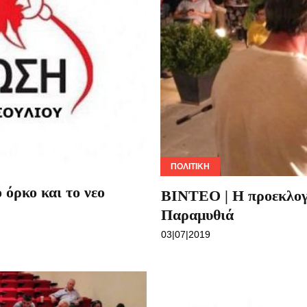
ΠΟΛΙΤΙΚΉ
 όρκο και το νεο
BINTEO | H προεκλογ
Παραμυθιά
03|07|2019