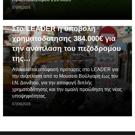
07|08|2026
ΓΕΝΙΚΆ
Στο LEADER η υποβολή
χρηματοδοτησης 384.000€ για
την ανάπλαση του πεζόδρομου
της…
Ανακαλείται απόφασή πρότασης στο LEADER για
την ανάπλαση από το Μουσειο Βούλγαρη έως τον
Ι.Ν. Δονάτου, για την αποφυγή διπλής
χρηματοδότησης και την ομαλή προώθηση της νέας
υποψηφιότητας.
07|08|2026