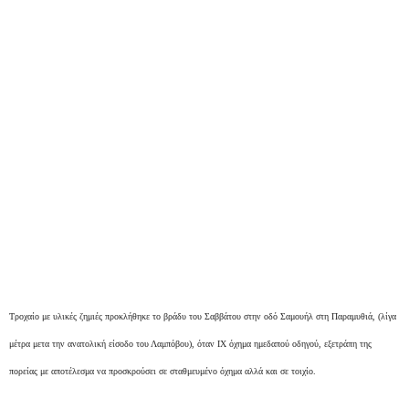
Τροχαίο με υλικές ζημιές προκλήθηκε το βράδυ του Σαββάτου στην οδό Σαμουήλ στη Παραμυθιά, (λίγα
μέτρα μετα την ανατολική είσοδο του Λαμπόβου), όταν IΧ όχημα ημεδαπού οδηγού, εξετράπη της
πορείας με αποτέλεσμα να προσκρούσει σε σταθμευμένο όχημα αλλά και σε τοιχίο.