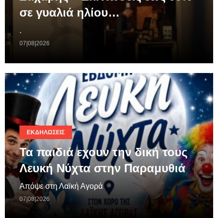
σε γυαλιά ηλίου…
.
07|08|2026
ΕΚΔΗΛΏΣΕΙΣ
Τα παιδιά εχουν την δική τους
Λευκή Νύχτα στην Παραμυθιά
Απόψε στη Λαϊκή Αγορά
07|08|2026