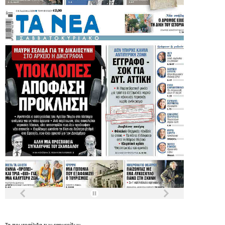
Τα
πρωτοσέλιδα
των
εφημερίδων