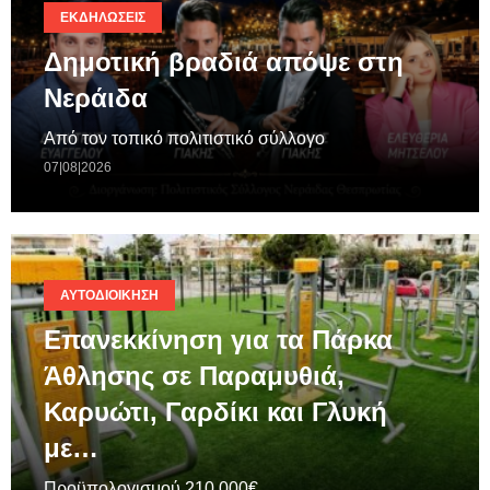
ΕΚΔΗΛΏΣΕΙΣ
Δημοτική βραδιά απόψε στη
Νεράιδα
Από τον τοπικό πολιτιστικό σύλλογο
07|08|2026
ΑΥΤΟΔΙΟΊΚΗΣΗ
Επανεκκίνηση για τα Πάρκα
Άθλησης σε Παραμυθιά,
Καρυώτι, Γαρδίκι και Γλυκή
με…
Προϋπολογισμού 210.000€