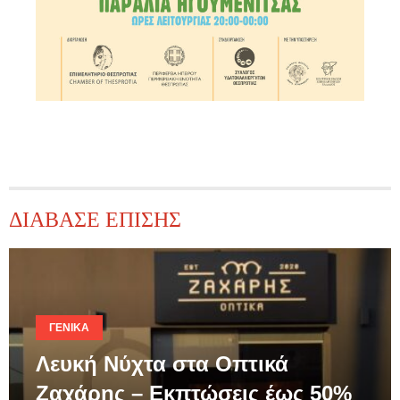
ΔΙΑΒΑΣΕ ΕΠΙΣΗΣ
ΓΕΝΙΚΆ
Λευκή Νύχτα στα Οπτικά
Ζαχάρης – Εκπτώσεις έως 50%