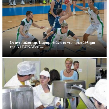
Οι αντίπαλοι της Παραμυθιάς στο νεο πρωτάθλημα
της A1 ΕΣΚΑΒΔΕ.…