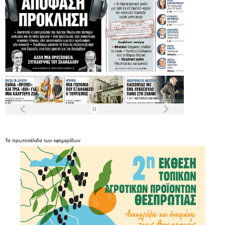
Τα
πρωτοσέλιδα
των
εφημερίδων