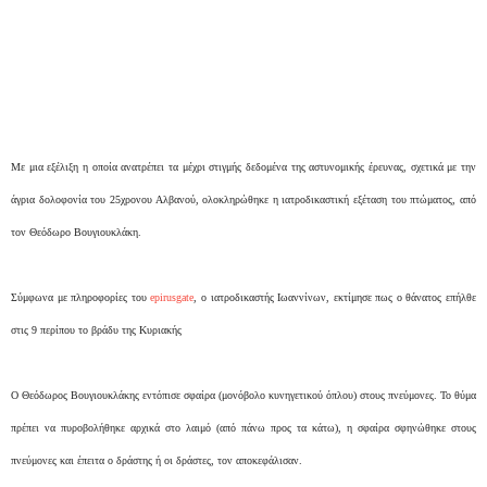
Με μια εξέλιξη η οποία ανατρέπει τα μέχρι στιγμής δεδομένα της αστυνομικής έρευνας, σχετικά με την
άγρια δολοφονία του 25χρονου Αλβανού, ολοκληρώθηκε η ιατροδικαστική εξέταση του πτώματος, από
τον Θεόδωρο Βουγιουκλάκη.
Σύμφωνα με πληροφορίες του
epirusgate
, ο ιατροδικαστής Ιωαννίνων, εκτίμησε πως ο θάνατος επήλθε
στις 9 περίπου το βράδυ της Κυριακής
Ο Θεόδωρος Βουγιουκλάκης εντόπισε σφαίρα (μονόβολο κυνηγετικού όπλου) στους πνεύμονες. Το θύμα
πρέπει να πυροβολήθηκε αρχικά στο λαιμό (από πάνω προς τα κάτω), η σφαίρα σφηνώθηκε στους
πνεύμονες και έπειτα ο δράστης ή οι δράστες, τον αποκεφάλισαν.