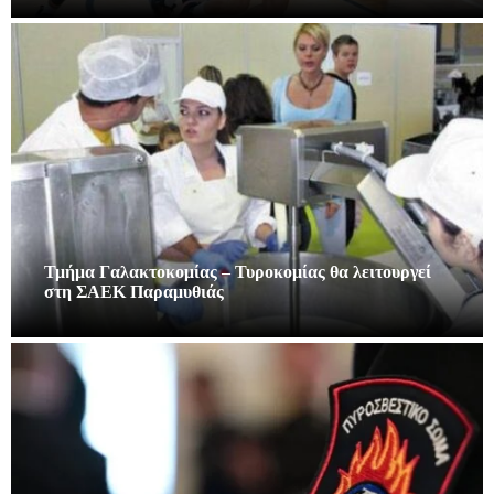
Τμήμα Γαλακτοκομίας – Τυροκομίας θα λειτουργεί
στη ΣΑΕΚ Παραμυθιάς