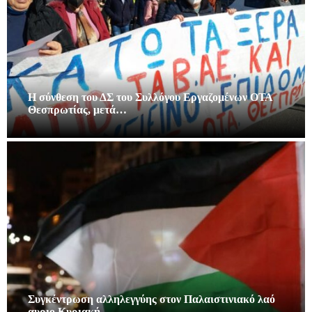
Η σύνθεση του ΔΣ του Συλλόγου Εργαζομένων ΟΤΑ
Θεσπρωτίας, μετά…
Συγκέντρωση αλληλεγγύης στον Παλαιστινιακό λαό
αυριο Κυριακή