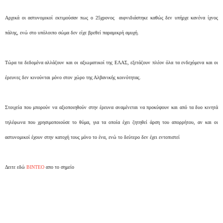
Αρχικά οι αστυνομικοί εκτιμούσαν πως ο 25χρονος αιφνιδιάστηκε καθώς δεν υπήρχε κανένα ίχνος
πάλης, ενώ στο υπόλοιπο σώμα δεν είχε βρεθεί παραμικρή αμυχή.
Τώρα τα δεδομένα αλλάζουν και οι αξιωματικοί της ΕΛΑΣ, εξετάζουν πλέον όλα τα ενδεχόμενα και οι
έρευνες δεν κινούνται μόνο στον χώρο της Αλβανικής κοινότητας.
Στοιχεία που μπορούν να αξιοποιηθούν στην έρευνα αναμένεται να προκύψουν και από τα δυο κινητά
τηλέφωνα που χρησιμοποιούσε το θύμα, για τα οποία έχει ζητηθεί άρση του απορρήτου, αν και οι
αστυνομικοί έχουν στην κατοχή τους μόνο το ένα, ενώ το δεύτερο δεν έχει εντοπιστεί
Δειτε εδώ
ΒΙΝΤΕΟ
απο το σημείο